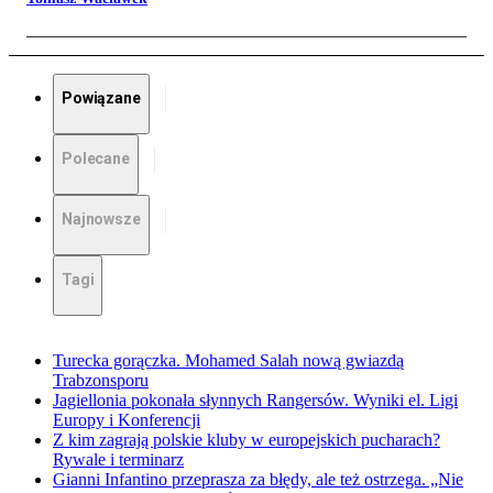
Powiązane
Polecane
Najnowsze
Tagi
Turecka gorączka. Mohamed Salah nową gwiazdą
Trabzonsporu
Jagiellonia pokonała słynnych Rangersów. Wyniki el. Ligi
Europy i Konferencji
Z kim zagrają polskie kluby w europejskich pucharach?
Rywale i terminarz
Gianni Infantino przeprasza za błędy, ale też ostrzega. „Nie