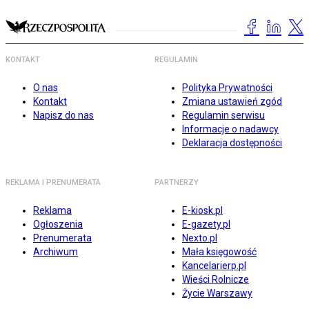
KONTAKT
REGULAMIN
O nas
Polityka Prywatności
Kontakt
Zmiana ustawień zgód
Napisz do nas
Regulamin serwisu
Informacje o nadawcy
Deklaracja dostępności
REKLAMA I PRENUMERATA
PARTNERZY
Reklama
E-kiosk.pl
Ogłoszenia
E-gazety.pl
Prenumerata
Nexto.pl
Archiwum
Mała księgowość
Kancelarierp.pl
Wieści Rolnicze
Życie Warszawy