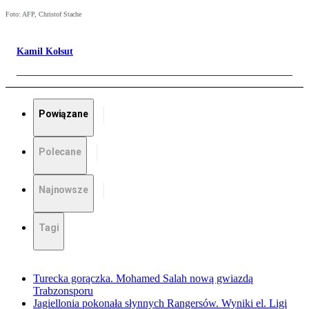
Foto: AFP, Christof Stache
Kamil Kołsut
Powiązane
Polecane
Najnowsze
Tagi
Turecka gorączka. Mohamed Salah nową gwiazdą
Trabzonsporu
Jagiellonia pokonała słynnych Rangersów. Wyniki el. Ligi