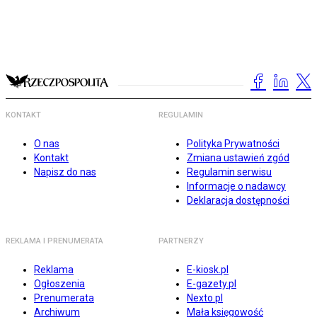
KONTAKT
REGULAMIN
O nas
Polityka Prywatności
Kontakt
Zmiana ustawień zgód
Napisz do nas
Regulamin serwisu
Informacje o nadawcy
Deklaracja dostępności
REKLAMA I PRENUMERATA
PARTNERZY
Reklama
E-kiosk.pl
Ogłoszenia
E-gazety.pl
Prenumerata
Nexto.pl
Archiwum
Mała księgowość