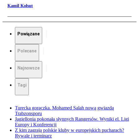
Kamil Kołsut
Powiązane
Polecane
Najnowsze
Tagi
Turecka gorączka. Mohamed Salah nową gwiazdą
Trabzonsporu
Jagiellonia pokonała słynnych Rangersów. Wyniki el. Ligi
Europy i Konferencji
Z kim zagrają polskie kluby w europejskich pucharach?
Rywale i terminarz