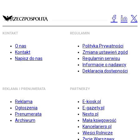
KONTAKT
REGULAMIN
O nas
Polityka Prywatności
Kontakt
Zmiana ustawień zgód
Napisz do nas
Regulamin serwisu
Informacje o nadawcy
Deklaracja dostępności
REKLAMA I PRENUMERATA
PARTNERZY
Reklama
E-kiosk.pl
Ogłoszenia
E-gazety.pl
Prenumerata
Nexto.pl
Archiwum
Mała księgowość
Kancelarierp.pl
Wieści Rolnicze
Życie Warszawy