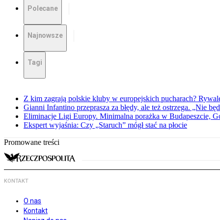
Polecane
Najnowsze
Tagi
Z kim zagrają polskie kluby w europejskich pucharach? Rywale
Gianni Infantino przeprasza za błędy, ale też ostrzega. „Nie będ
Eliminacje Ligi Europy. Minimalna porażka w Budapeszcie, G
Ekspert wyjaśnia: Czy „Staruch” mógł stać na płocie
Promowane treści
KONTAKT
O nas
Kontakt