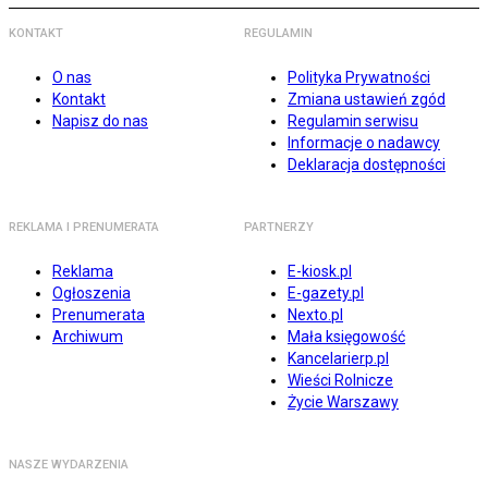
KONTAKT
REGULAMIN
O nas
Polityka Prywatności
Kontakt
Zmiana ustawień zgód
Napisz do nas
Regulamin serwisu
Informacje o nadawcy
Deklaracja dostępności
REKLAMA I PRENUMERATA
PARTNERZY
Reklama
E-kiosk.pl
Ogłoszenia
E-gazety.pl
Prenumerata
Nexto.pl
Archiwum
Mała księgowość
Kancelarierp.pl
Wieści Rolnicze
Życie Warszawy
NASZE WYDARZENIA