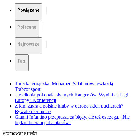
Powiązane
Polecane
Najnowsze
Tagi
Turecka gorączka. Mohamed Salah nową gwiazdą
Trabzonsporu
Jagiellonia pokonała słynnych Rangersów. Wyniki el. Ligi
Europy i Konferencji
Z kim zagrają polskie kluby w europejskich pucharach?
Rywale i terminarz
Gianni Infantino przeprasza za błędy, ale też ostrzega. „Nie
będzie tolerancji dla ataków”
Promowane treści