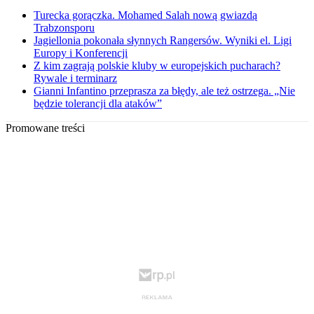
Turecka gorączka. Mohamed Salah nową gwiazdą
Trabzonsporu
Jagiellonia pokonała słynnych Rangersów. Wyniki el. Ligi
Europy i Konferencji
Z kim zagrają polskie kluby w europejskich pucharach?
Rywale i terminarz
Gianni Infantino przeprasza za błędy, ale też ostrzega. „Nie
będzie tolerancji dla ataków”
Promowane treści