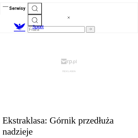
Serwisy
S
port
Ekstraklasa: Górnik przedłuża
nadzieje