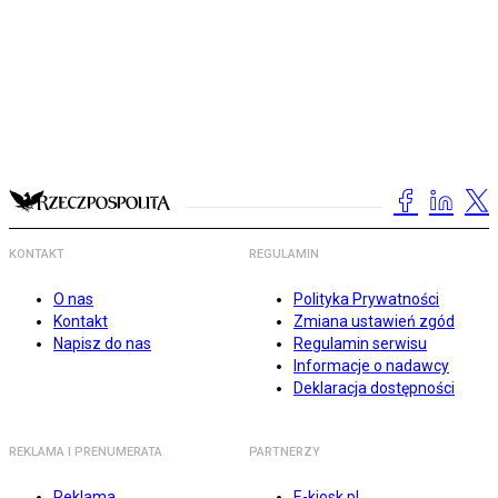
KONTAKT
REGULAMIN
O nas
Polityka Prywatności
Kontakt
Zmiana ustawień zgód
Napisz do nas
Regulamin serwisu
Informacje o nadawcy
Deklaracja dostępności
REKLAMA I PRENUMERATA
PARTNERZY
Reklama
E-kiosk.pl