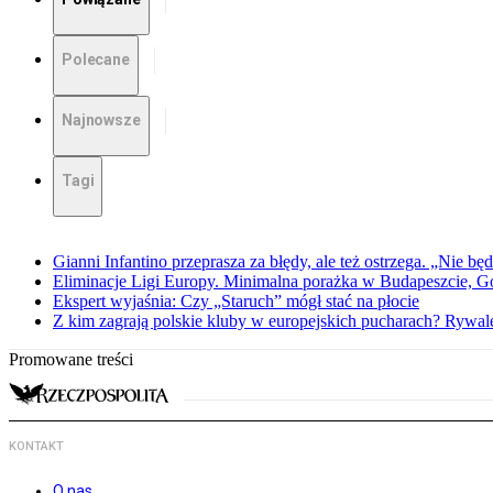
Polecane
Najnowsze
Tagi
Gianni Infantino przeprasza za błędy, ale też ostrzega. „Nie będ
Eliminacje Ligi Europy. Minimalna porażka w Budapeszcie, G
Ekspert wyjaśnia: Czy „Staruch” mógł stać na płocie
Z kim zagrają polskie kluby w europejskich pucharach? Rywale
Promowane treści
KONTAKT
O nas