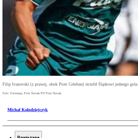
Filip Ivanovski (z prawej, obok Piotr Celeban) strzelił Śląskowi jednego g
Foto: Fotorzepa, Piotr Nowak PN Piotr Nowak
Michał Kołodziejczyk
Powiązane