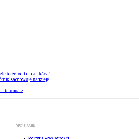
zie tolerancji dla ataków”
órnik zachowuje nadzieję
 i terminarz
REGULAMIN
Polityka Prywatności