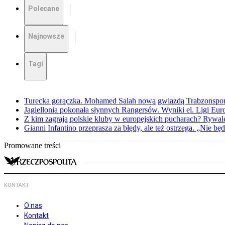
Polecane
Najnowsze
Tagi
Turecka gorączka. Mohamed Salah nową gwiazdą Trabzonspo
Jagiellonia pokonała słynnych Rangersów. Wyniki el. Ligi Eur
Z kim zagrają polskie kluby w europejskich pucharach? Rywale
Gianni Infantino przeprasza za błędy, ale też ostrzega. „Nie będ
Promowane treści
KONTAKT
O nas
Kontakt