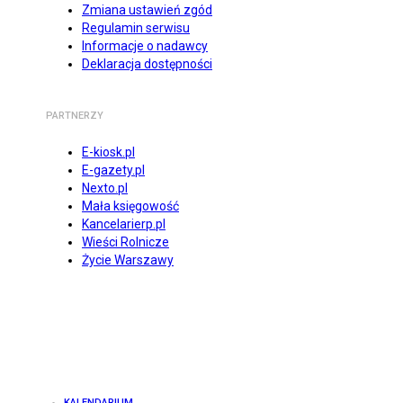
Zmiana ustawień zgód
Regulamin serwisu
Informacje o nadawcy
Deklaracja dostępności
PARTNERZY
E-kiosk.pl
E-gazety.pl
Nexto.pl
Mała księgowość
Kancelarierp.pl
Wieści Rolnicze
Życie Warszawy
KALENDARIUM