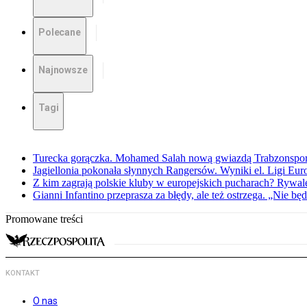
Polecane
Najnowsze
Tagi
Turecka gorączka. Mohamed Salah nową gwiazdą Trabzonspo
Jagiellonia pokonała słynnych Rangersów. Wyniki el. Ligi Eur
Z kim zagrają polskie kluby w europejskich pucharach? Rywale
Gianni Infantino przeprasza za błędy, ale też ostrzega. „Nie będ
Promowane treści
KONTAKT
O nas