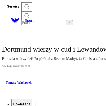
Serwisy
S
port
Dortmund wierzy w cud i Lewando
Borussia walczy dziś ?o półfinał z Realem Madryt, ?a Chelsea z Pari
Publikacja:
08.04.2014 02:20
Tomasz Wacławek
Powiązane