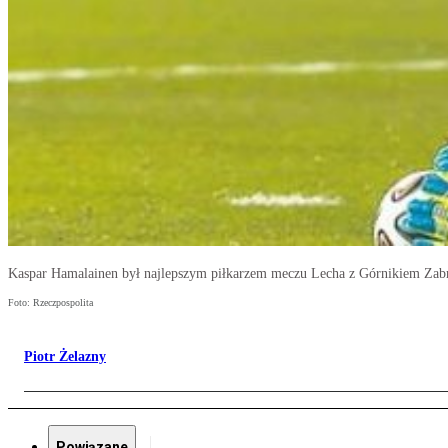
Kaspar Hamalainen był najlepszym piłkarzem meczu Lecha z Górnikiem Zab
Foto: Rzeczpospolita
Piotr Żelazny
Powiązane