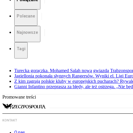
Polecane
Najnowsze
Tagi
Turecka gorączka. Mohamed Salah nową gwiazdą Trabzonspo
Jagiellonia pokonała słynnych Rangersów. Wyniki el. Ligi Eur
Z kim zagrają polskie kluby w europejskich pucharach? Rywale
Gianni Infantino przeprasza za błędy, ale też ostrzega. „Nie będ
Promowane treści
KONTAKT
O nas