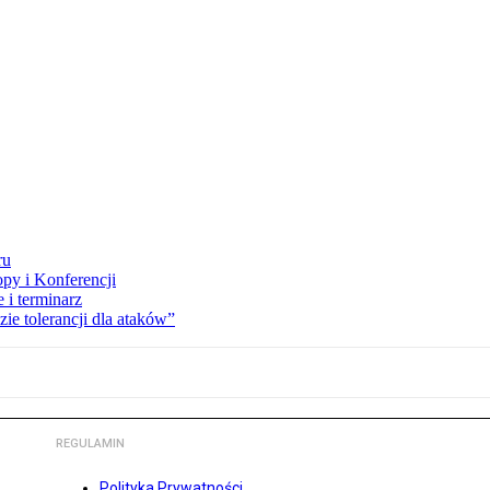
ru
opy i Konferencji
 i terminarz
zie tolerancji dla ataków”
REGULAMIN
Polityka Prywatności