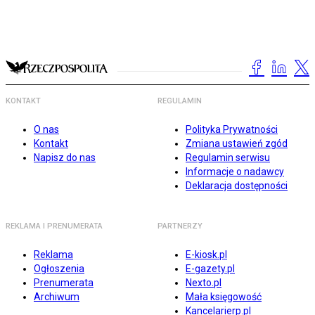
KONTAKT
REGULAMIN
O nas
Polityka Prywatności
Kontakt
Zmiana ustawień zgód
Napisz do nas
Regulamin serwisu
Informacje o nadawcy
Deklaracja dostępności
REKLAMA I PRENUMERATA
PARTNERZY
Reklama
E-kiosk.pl
Ogłoszenia
E-gazety.pl
Prenumerata
Nexto.pl
Archiwum
Mała księgowość
Kancelarierp.pl