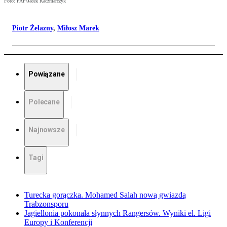
Foto: PAP/Jacek Kaczmarczyk
Piotr Żelazny
,
Miłosz Marek
Powiązane
Polecane
Najnowsze
Tagi
Turecka gorączka. Mohamed Salah nową gwiazdą
Trabzonsporu
Jagiellonia pokonała słynnych Rangersów. Wyniki el. Ligi
Europy i Konferencji