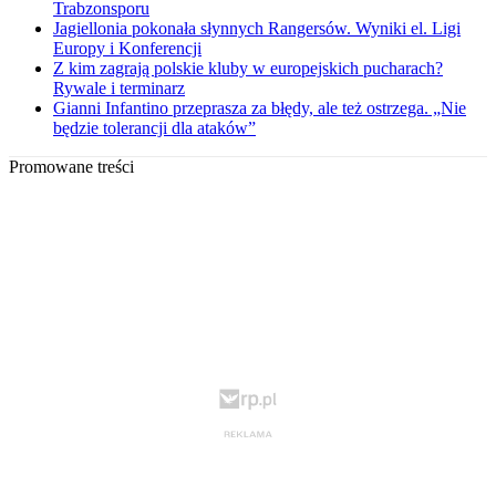
Trabzonsporu
Jagiellonia pokonała słynnych Rangersów. Wyniki el. Ligi
Europy i Konferencji
Z kim zagrają polskie kluby w europejskich pucharach?
Rywale i terminarz
Gianni Infantino przeprasza za błędy, ale też ostrzega. „Nie
będzie tolerancji dla ataków”
Promowane treści