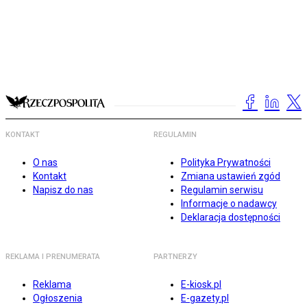
KONTAKT
REGULAMIN
O nas
Polityka Prywatności
Kontakt
Zmiana ustawień zgód
Napisz do nas
Regulamin serwisu
Informacje o nadawcy
Deklaracja dostępności
REKLAMA I PRENUMERATA
PARTNERZY
Reklama
E-kiosk.pl
Ogłoszenia
E-gazety.pl