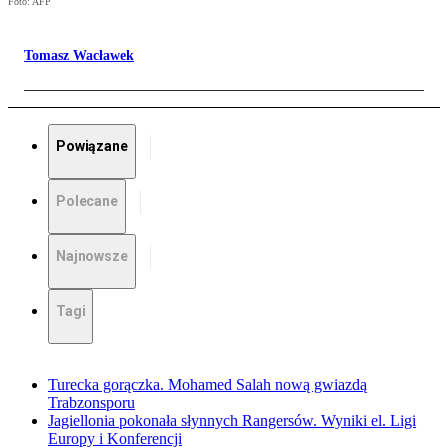
Foto: AFP
Tomasz Wacławek
Powiązane
Polecane
Najnowsze
Tagi
Turecka gorączka. Mohamed Salah nową gwiazdą
Trabzonsporu
Jagiellonia pokonała słynnych Rangersów. Wyniki el. Ligi
Europy i Konferencji