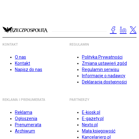
KONTAKT
REGULAMIN
O nas
Polityka Prywatności
Kontakt
Zmiana ustawień zgód
Napisz do nas
Regulamin serwisu
Informacje o nadawcy
Deklaracja dostępności
REKLAMA I PRENUMERATA
PARTNERZY
Reklama
E-kiosk.pl
Ogłoszenia
E-gazety.pl
Prenumerata
Nexto.pl
Archiwum
Mała księgowość
Kancelarierp.pl