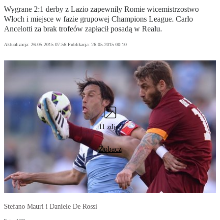
Wygrane 2:1 derby z Lazio zapewniły Romie wicemistrzostwo
Włoch i miejsce w fazie grupowej Champions League. Carlo
Ancelotti za brak trofeów zapłacił posadą w Realu.
Aktualizacja:
26.05.2015 07:56
Publikacja:
26.05.2015 00:10
11 zdjęć
Zobacz
Stefano Mauri i Daniele De Rossi