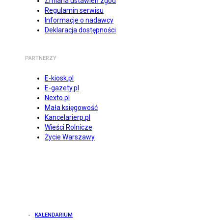
Zmiana ustawień zgód
Regulamin serwisu
Informacje o nadawcy
Deklaracja dostępności
PARTNERZY
E-kiosk.pl
E-gazety.pl
Nexto.pl
Mała księgowość
Kancelarierp.pl
Wieści Rolnicze
Życie Warszawy
KALENDARIUM