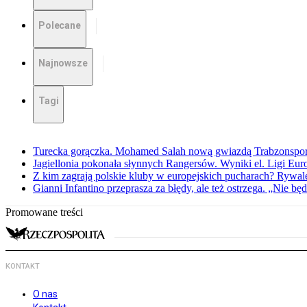
Polecane
Najnowsze
Tagi
Turecka gorączka. Mohamed Salah nową gwiazdą Trabzonspo
Jagiellonia pokonała słynnych Rangersów. Wyniki el. Ligi Eur
Z kim zagrają polskie kluby w europejskich pucharach? Rywale
Gianni Infantino przeprasza za błędy, ale też ostrzega. „Nie będ
Promowane treści
KONTAKT
O nas