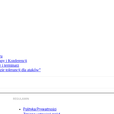
ru
opy i Konferencji
 i terminarz
zie tolerancji dla ataków”
REGULAMIN
Polityka Prywatności