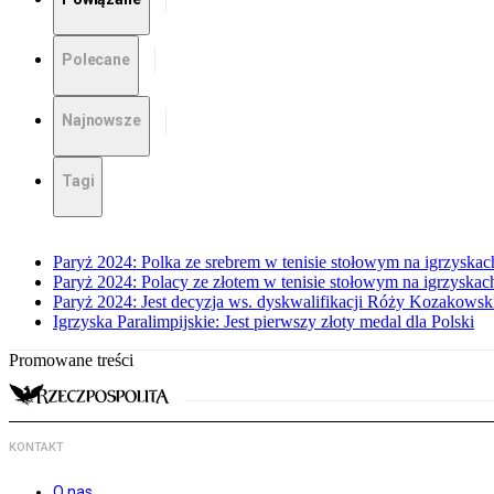
Polecane
Najnowsze
Tagi
Paryż 2024: Polka ze srebrem w tenisie stołowym na igrzyskac
Paryż 2024: Polacy ze złotem w tenisie stołowym na igrzyskach
Paryż 2024: Jest decyzja ws. dyskwalifikacji Róży Kozakowsk
Igrzyska Paralimpijskie: Jest pierwszy złoty medal dla Polski
Promowane treści
KONTAKT
O nas