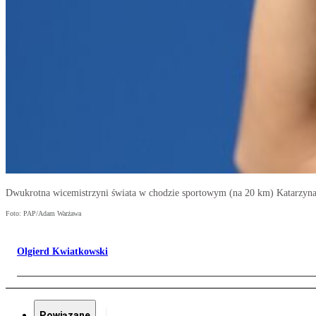
Dwukrotna wicemistrzyni świata w chodzie sportowym (na 20 km) Katarzyna 
Foto: PAP/Adam Warżawa
Olgierd Kwiatkowski
Powiązane