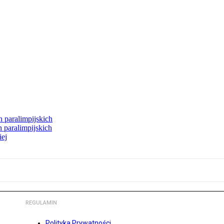
h paralimpijskich
 paralimpijskich
iej
REGULAMIN
Polityka Prywatności