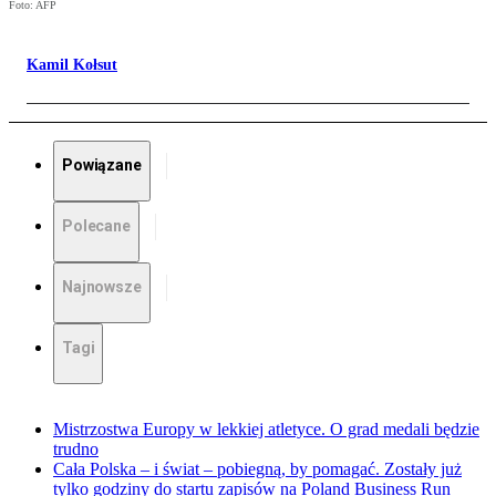
Foto: AFP
Kamil Kołsut
Powiązane
Polecane
Najnowsze
Tagi
Mistrzostwa Europy w lekkiej atletyce. O grad medali będzie
trudno
Cała Polska – i świat – pobiegną, by pomagać. Zostały już
tylko godziny do startu zapisów na Poland Business Run