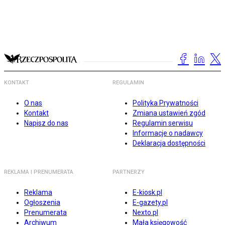
KONTAKT
REGULAMIN
O nas
Polityka Prywatności
Kontakt
Zmiana ustawień zgód
Napisz do nas
Regulamin serwisu
Informacje o nadawcy
Deklaracja dostępności
REKLAMA I PRENUMERATA
PARTNERZY
Reklama
E-kiosk.pl
Ogłoszenia
E-gazety.pl
Prenumerata
Nexto.pl
Archiwum
Mała księgowość