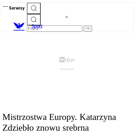
Serwisy
S
port
Mistrzostwa Europy. Katarzyna
Zdziebło znowu srebrna