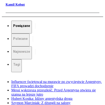
Kamil Kołsut
Powiązane
Polecane
Najnowsze
Tagi
Influencer świętował na murawie po zwycięstwie Argentyny.
FIFA prowadzi dochodzenie
Messi wskrzesza przeszłość. Przed Argentyną otwiera się
szansa na lepsze jutro
Hubert Kostka: Idźmy argentyńską drogą
Szymon Marciniak: Z dżungli na salony