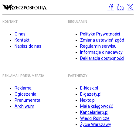
KONTAKT
REGULAMIN
O nas
Polityka Prywatności
Kontakt
Zmiana ustawień zgód
Napisz do nas
Regulamin serwisu
Informacje o nadawcy
Deklaracja dostępności
REKLAMA I PRENUMERATA
PARTNERZY
Reklama
E-kiosk.pl
Ogłoszenia
E-gazety.pl
Prenumerata
Nexto.pl
Archiwum
Mała księgowość
Kancelarierp.pl
Wieści Rolnicze
Życie Warszawy