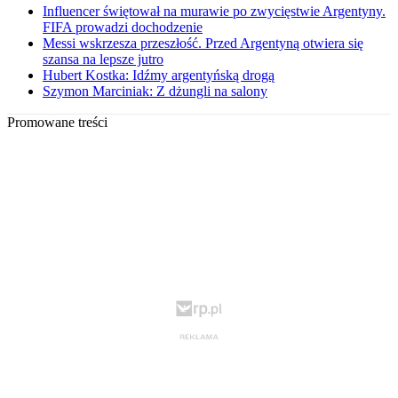
Influencer świętował na murawie po zwycięstwie Argentyny.
FIFA prowadzi dochodzenie
Messi wskrzesza przeszłość. Przed Argentyną otwiera się
szansa na lepsze jutro
Hubert Kostka: Idźmy argentyńską drogą
Szymon Marciniak: Z dżungli na salony
Promowane treści