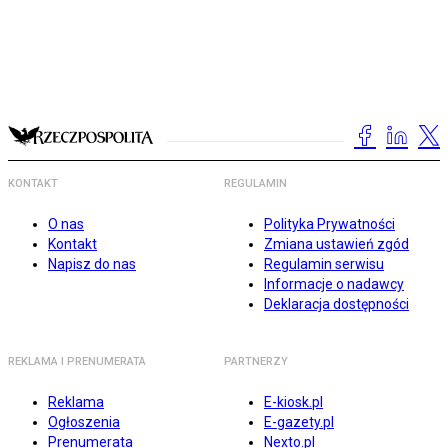
KONTAKT
REGULAMIN
O nas
Polityka Prywatności
Kontakt
Zmiana ustawień zgód
Napisz do nas
Regulamin serwisu
Informacje o nadawcy
Deklaracja dostępności
REKLAMA I PRENUMERATA
PARTNERZY
Reklama
E-kiosk.pl
Ogłoszenia
E-gazety.pl
Prenumerata
Nexto.pl