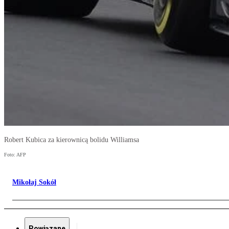
Robert Kubica za kierownicą bolidu Williamsa
Foto: AFP
Mikołaj Sokół
Powiązane