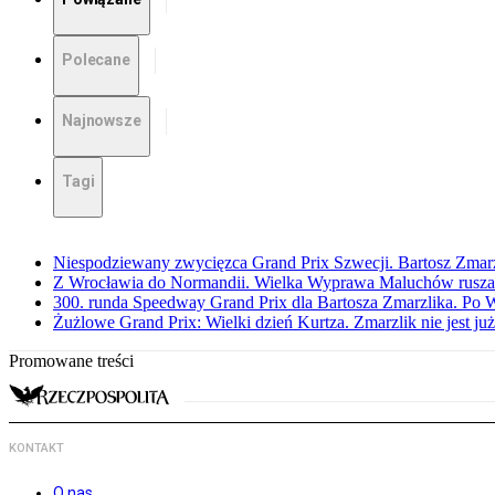
Polecane
Najnowsze
Tagi
Niespodziewany zwycięzca Grand Prix Szwecji. Bartosz Zmar
Z Wrocławia do Normandii. Wielka Wyprawa Maluchów rusza
300. runda Speedway Grand Prix dla Bartosza Zmarzlika. Po
Żużlowe Grand Prix: Wielki dzień Kurtza. Zmarzlik nie jest już
Promowane treści
KONTAKT
O nas