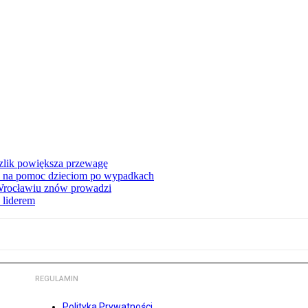
zlik powiększa przewagę
 na pomoc dzieciom po wypadkach
 Wrocławiu znów prowadzi
 liderem
REGULAMIN
Polityka Prywatności