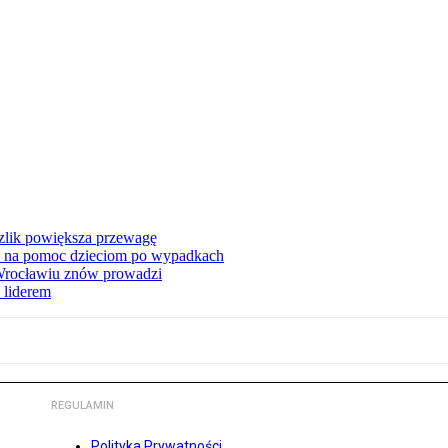
zlik powiększa przewagę
 na pomoc dzieciom po wypadkach
 Wrocławiu znów prowadzi
 liderem
REGULAMIN
Polityka Prywatności