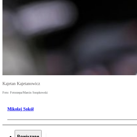
Kajetan Kajetanowicz
Foto: Fotorzepa/Marcin Snopkowski
Mikołaj Sokół
Powiązane