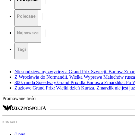
Polecane
Najnowsze
Tagi
Niespodziewany zwycięzca Grand Prix Szwecji. Bartosz Zmar
Z Wrocławia do Normandii. Wielka Wyprawa Maluchów rusza
300. runda Speedway Grand Prix dla Bartosza Zmarzlika. Po
Żużlowe Grand Prix: Wielki dzień Kurtza. Zmarzlik nie jest już
Promowane treści
KONTAKT
O nas