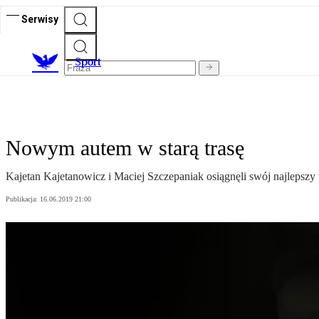
Serwisy
S
port
Nowym autem w starą trasę
Kajetan Kajetanowicz i Maciej Szczepaniak osiągnęli swój najlepsz
Publikacja:
16.06.2019 21:00