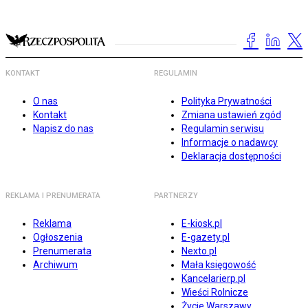
KONTAKT
REGULAMIN
O nas
Polityka Prywatności
Kontakt
Zmiana ustawień zgód
Napisz do nas
Regulamin serwisu
Informacje o nadawcy
Deklaracja dostępności
REKLAMA I PRENUMERATA
PARTNERZY
Reklama
E-kiosk.pl
Ogłoszenia
E-gazety.pl
Prenumerata
Nexto.pl
Archiwum
Mała księgowość
Kancelarierp.pl
Wieści Rolnicze
Życie Warszawy