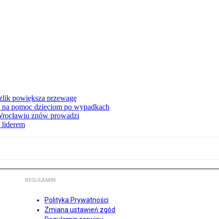
zlik powiększa przewagę
 na pomoc dzieciom po wypadkach
 Wrocławiu znów prowadzi
 liderem
REGULAMIN
Polityka Prywatności
Zmiana ustawień zgód