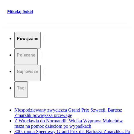
Mikołaj Sokół
Powiązane
Polecane
Najnowsze
Tagi
Niespodziewany zwycięzca Grand Prix Szwecji. Bartosz
Zmarzlik powiększa przewagę
Z Wrocławia do Normandii. Wielka Wyprawa Maluchów
rusza na pomoc dzieciom po wypadkach
300. runda Speedway Grand Prix dla Bartosza Zmarzlika. Po