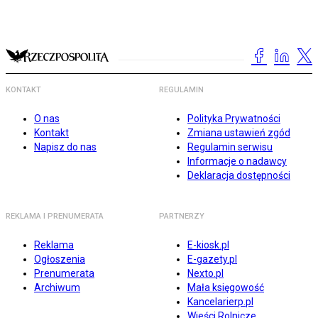
KONTAKT
REGULAMIN
O nas
Polityka Prywatności
Kontakt
Zmiana ustawień zgód
Napisz do nas
Regulamin serwisu
Informacje o nadawcy
Deklaracja dostępności
REKLAMA I PRENUMERATA
PARTNERZY
Reklama
E-kiosk.pl
Ogłoszenia
E-gazety.pl
Prenumerata
Nexto.pl
Archiwum
Mała księgowość
Kancelarierp.pl
Wieści Rolnicze