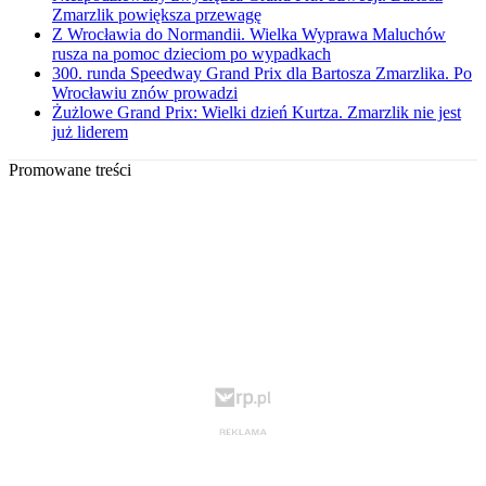
Zmarzlik powiększa przewagę
Z Wrocławia do Normandii. Wielka Wyprawa Maluchów
rusza na pomoc dzieciom po wypadkach
300. runda Speedway Grand Prix dla Bartosza Zmarzlika. Po
Wrocławiu znów prowadzi
Żużlowe Grand Prix: Wielki dzień Kurtza. Zmarzlik nie jest
już liderem
Promowane treści