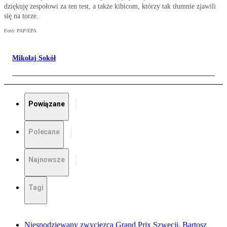
dziękuję zespołowi za ten test, a także kibicom, którzy tak tłumnie zjawili
się na torze.
Foto: PAP/EPA
Mikołaj Sokół
Powiązane
Polecane
Najnowsze
Tagi
Niespodziewany zwycięzca Grand Prix Szwecji. Bartosz