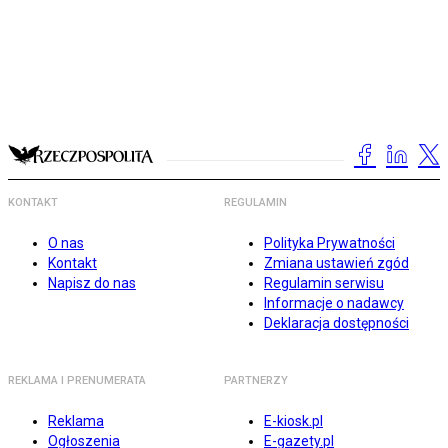
KONTAKT
REGULAMIN
O nas
Polityka Prywatności
Kontakt
Zmiana ustawień zgód
Napisz do nas
Regulamin serwisu
Informacje o nadawcy
Deklaracja dostępności
REKLAMA I PRENUMERATA
PARTNERZY
Reklama
E-kiosk.pl
Ogłoszenia
E-gazety.pl