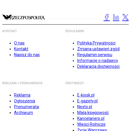
KONTAKT
REGULAMIN
O nas
Polityka Prywatności
Kontakt
Zmiana ustawień zgód
Napisz do nas
Regulamin serwisu
Informacje o nadawcy
Deklaracja dostępności
REKLAMA I PRENUMERATA
PARTNERZY
Reklama
E-kiosk.pl
Ogłoszenia
E-gazety.pl
Prenumerata
Nexto.pl
Archiwum
Mała księgowość
Kancelarierp.pl
Wieści Rolnicze
Życie Warszawy