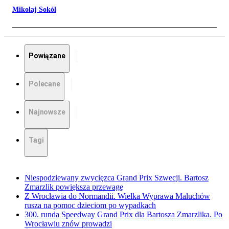
Mikołaj Sokół
Powiązane
Polecane
Najnowsze
Tagi
Niespodziewany zwycięzca Grand Prix Szwecji. Bartosz
Zmarzlik powiększa przewagę
Z Wrocławia do Normandii. Wielka Wyprawa Maluchów
rusza na pomoc dzieciom po wypadkach
300. runda Speedway Grand Prix dla Bartosza Zmarzlika. Po
Wrocławiu znów prowadzi