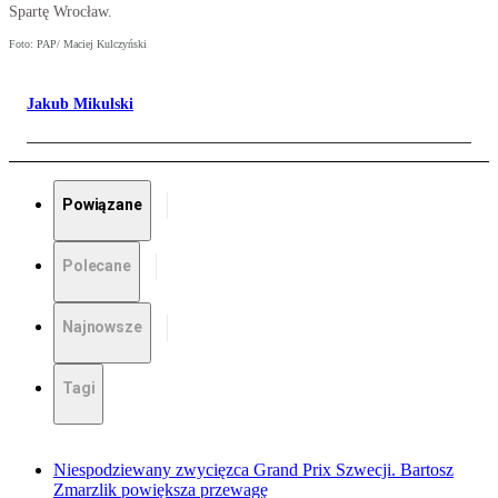
Spartę Wrocław.
Foto: PAP/ Maciej Kulczyński
Jakub Mikulski
Powiązane
Polecane
Najnowsze
Tagi
Niespodziewany zwycięzca Grand Prix Szwecji. Bartosz
Zmarzlik powiększa przewagę