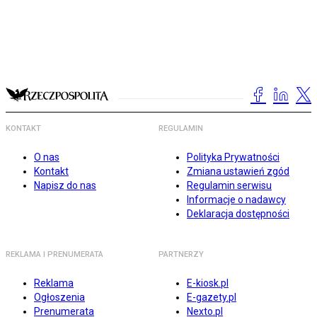
KONTAKT
REGULAMIN
O nas
Polityka Prywatności
Kontakt
Zmiana ustawień zgód
Napisz do nas
Regulamin serwisu
Informacje o nadawcy
Deklaracja dostępności
REKLAMA I PRENUMERATA
PARTNERZY
Reklama
E-kiosk.pl
Ogłoszenia
E-gazety.pl
Prenumerata
Nexto.pl