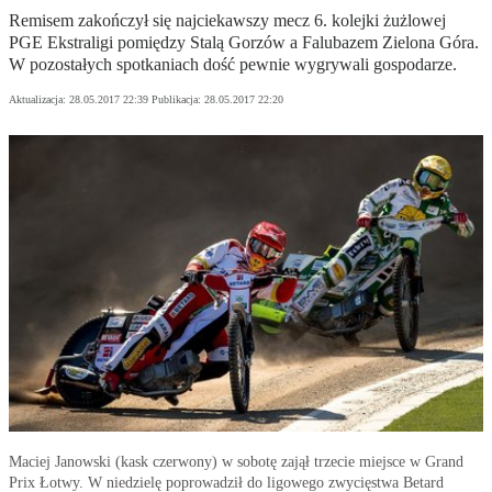
Remisem zakończył się najciekawszy mecz 6. kolejki żużlowej
PGE Ekstraligi pomiędzy Stalą Gorzów a Falubazem Zielona Góra.
W pozostałych spotkaniach dość pewnie wygrywali gospodarze.
Aktualizacja:
28.05.2017 22:39
Publikacja:
28.05.2017 22:20
Maciej Janowski (kask czerwony) w sobotę zajął trzecie miejsce w Grand
Prix Łotwy. W niedzielę poprowadził do ligowego zwycięstwa Betard