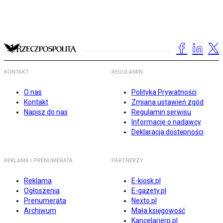
KONTAKT
REGULAMIN
O nas
Polityka Prywatności
Kontakt
Zmiana ustawień zgód
Napisz do nas
Regulamin serwisu
Informacje o nadawcy
Deklaracja dostępności
REKLAMA I PRENUMERATA
PARTNERZY
Reklama
E-kiosk.pl
Ogłoszenia
E-gazety.pl
Prenumerata
Nexto.pl
Archiwum
Mała księgowość
Kancelarierp.pl