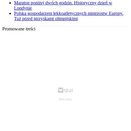
Maraton poniżej dwóch godzin. Historyczny dzień w
Londynie
Polska gospodarzem lekkoatletycznych mistrzostw Europy.
Tuż przed igrzyskami olimpijskimi
Promowane treści