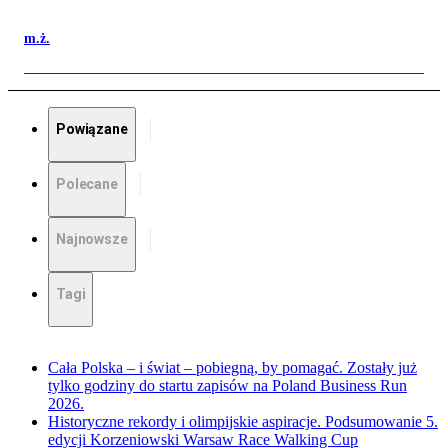
m.ż.
Powiązane
Polecane
Najnowsze
Tagi
Cała Polska – i świat – pobiegną, by pomagać. Zostały już
tylko godziny do startu zapisów na Poland Business Run
2026.
Historyczne rekordy i olimpijskie aspiracje. Podsumowanie 5.
edycji Korzeniowski Warsaw Race Walking Cup