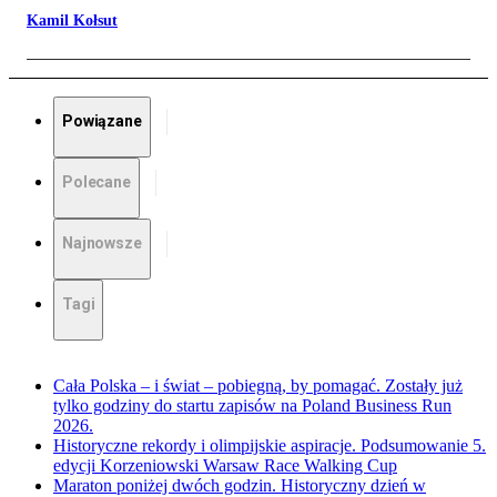
Kamil Kołsut
Powiązane
Polecane
Najnowsze
Tagi
Cała Polska – i świat – pobiegną, by pomagać. Zostały już
tylko godziny do startu zapisów na Poland Business Run
2026.
Historyczne rekordy i olimpijskie aspiracje. Podsumowanie 5.
edycji Korzeniowski Warsaw Race Walking Cup
Maraton poniżej dwóch godzin. Historyczny dzień w