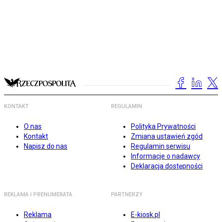
KONTAKT
REGULAMIN
O nas
Polityka Prywatności
Kontakt
Zmiana ustawień zgód
Napisz do nas
Regulamin serwisu
Informacje o nadawcy
Deklaracja dostępności
REKLAMA I PRENUMERATA
PARTNERZY
Reklama
E-kiosk.pl