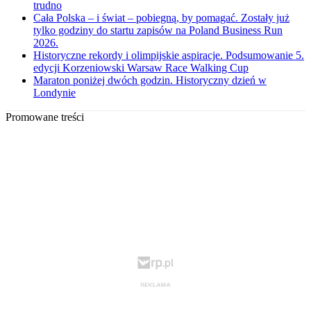
trudno
Cała Polska – i świat – pobiegną, by pomagać. Zostały już
tylko godziny do startu zapisów na Poland Business Run
2026.
Historyczne rekordy i olimpijskie aspiracje. Podsumowanie 5.
edycji Korzeniowski Warsaw Race Walking Cup
Maraton poniżej dwóch godzin. Historyczny dzień w
Londynie
Promowane treści