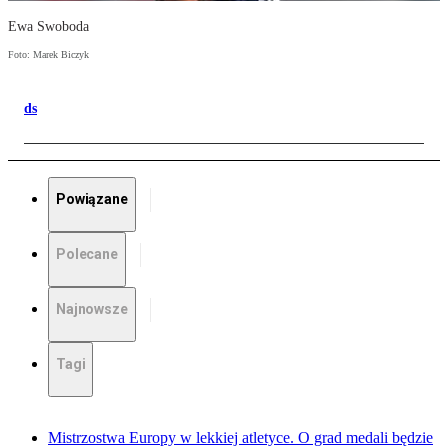
Ewa Swoboda
Foto: Marek Biczyk
ds
Powiązane
Polecane
Najnowsze
Tagi
Mistrzostwa Europy w lekkiej atletyce. O grad medali będzie