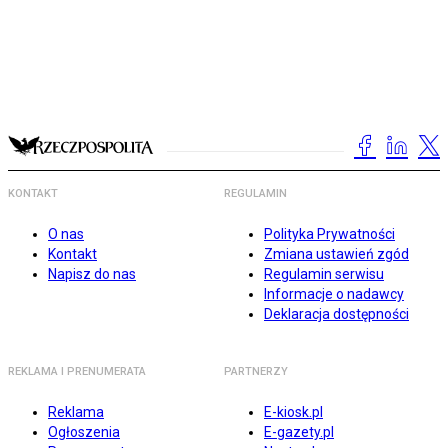
KONTAKT
REGULAMIN
O nas
Polityka Prywatności
Kontakt
Zmiana ustawień zgód
Napisz do nas
Regulamin serwisu
Informacje o nadawcy
Deklaracja dostępności
REKLAMA I PRENUMERATA
PARTNERZY
Reklama
E-kiosk.pl
Ogłoszenia
E-gazety.pl