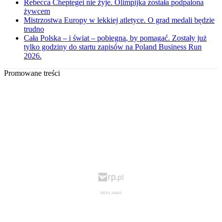
Rebecca Cheptegei nie żyje. Olimpijka została podpalona
żywcem
Mistrzostwa Europy w lekkiej atletyce. O grad medali będzie
trudno
Cała Polska – i świat – pobiegną, by pomagać. Zostały już
tylko godziny do startu zapisów na Poland Business Run
2026.
Promowane treści