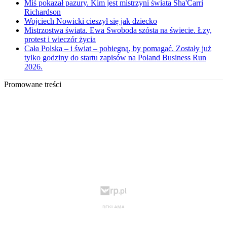
Miś pokazał pazury. Kim jest mistrzyni świata Sha'Carri
Richardson
Wojciech Nowicki cieszył się jak dziecko
Mistrzostwa świata. Ewa Swoboda szósta na świecie. Łzy,
protest i wieczór życia
Cała Polska – i świat – pobiegną, by pomagać. Zostały już
tylko godziny do startu zapisów na Poland Business Run
2026.
Promowane treści