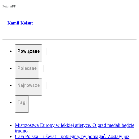
Foto: AFP
Kamil Kołsut
Powiązane
Polecane
Najnowsze
Tagi
Mistrzostwa Europy w lekkiej atletyce. O grad medali będzie
trudno
Cała Polska – i świat – pobiegną, by pomagać. Zostały już