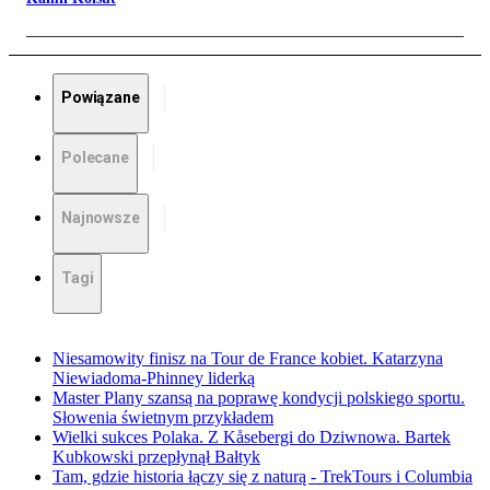
Powiązane
Polecane
Najnowsze
Tagi
Niesamowity finisz na Tour de France kobiet. Katarzyna
Niewiadoma-Phinney liderką
Master Plany szansą na poprawę kondycji polskiego sportu.
Słowenia świetnym przykładem
Wielki sukces Polaka. Z Kåsebergi do Dziwnowa. Bartek
Kubkowski przepłynął Bałtyk
Tam, gdzie historia łączy się z naturą - TrekTours i Columbia