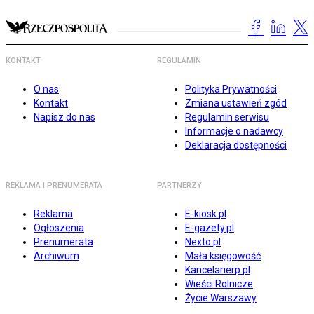
KONTAKT
REGULAMIN
O nas
Polityka Prywatności
Kontakt
Zmiana ustawień zgód
Napisz do nas
Regulamin serwisu
Informacje o nadawcy
Deklaracja dostępności
REKLAMA I PRENUMERATA
PARTNERZY
Reklama
E-kiosk.pl
Ogłoszenia
E-gazety.pl
Prenumerata
Nexto.pl
Archiwum
Mała księgowość
Kancelarierp.pl
Wieści Rolnicze
Życie Warszawy