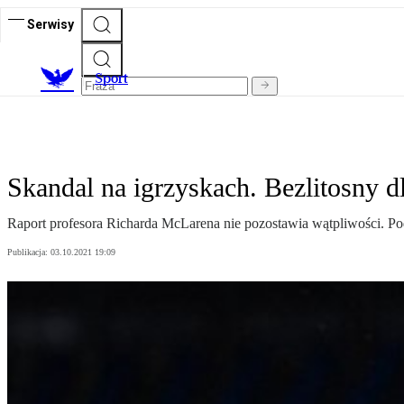
Serwisy
S
port
Skandal na igrzyskach. Bezlitosny d
Raport profesora Richarda McLarena nie pozostawia wątpliwości. Pod
Publikacja:
03.10.2021 19:09