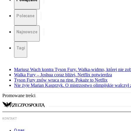
Polecane
Najnowsze
Tagi
Mariusz Wach kontra Tyson Fury. Walka-widmo, której nie z
Walka Fury – Joshua coraz bliżej. Netflix potwierdza
Tyson Fury znów wraca na ring. Pokaże to Netflix
Nie żyje Marian Kasprzyk. O mistrzostwo olimpijskie walczył
Promowane treści
KONTAKT
O nas