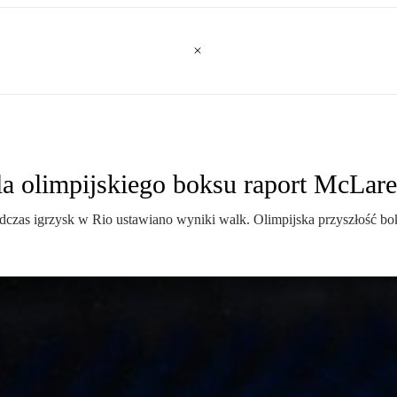
la olimpijskiego boksu raport McLar
czas igrzysk w Rio ustawiano wyniki walk. Olimpijska przyszłość bok