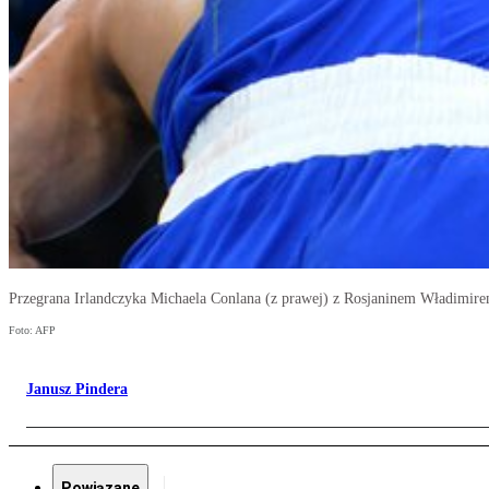
Przegrana Irlandczyka Michaela Conlana (z prawej) z Rosjaninem Władimire
Foto: AFP
Janusz Pindera
Powiązane