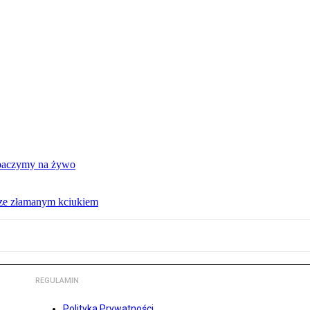
obaczymy na żywo
 ze złamanym kciukiem
REGULAMIN
Polityka Prywatności