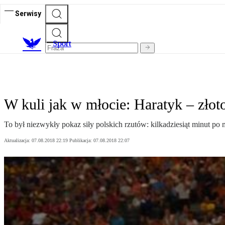
Serwisy
S
port
W kuli jak w młocie: Haratyk – złot
To był niezwykły pokaz siły polskich rzutów: kilkadziesiąt minut 
Aktualizacja:
07.08.2018 22:19
Publikacja:
07.08.2018 22:07