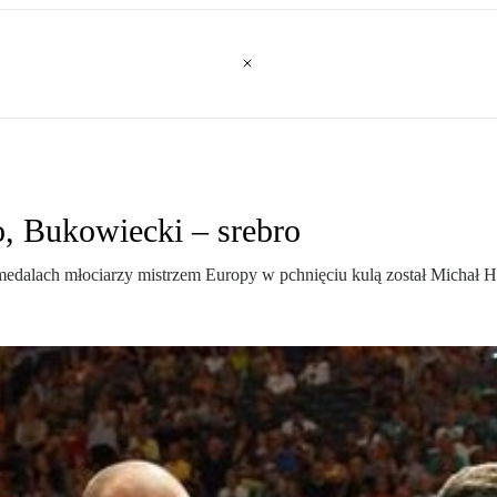
o, Bukowiecki – srebro
po medalach młociarzy mistrzem Europy w pchnięciu kulą został Michał