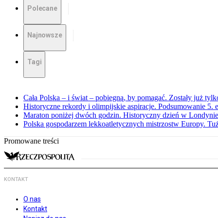
Polecane
Najnowsze
Tagi
Cała Polska – i świat – pobiegną, by pomagać. Zostały już tyl
Historyczne rekordy i olimpijskie aspiracje. Podsumowanie 5
Maraton poniżej dwóch godzin. Historyczny dzień w Londyni
Polska gospodarzem lekkoatletycznych mistrzostw Europy. Tuż
Promowane treści
KONTAKT
O nas
Kontakt