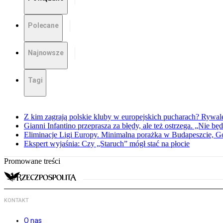
Polecane
Najnowsze
Tagi
Z kim zagrają polskie kluby w europejskich pucharach? Rywale
Gianni Infantino przeprasza za błędy, ale też ostrzega. „Nie będ
Eliminacje Ligi Europy. Minimalna porażka w Budapeszcie, G
Ekspert wyjaśnia: Czy „Staruch” mógł stać na płocie
Promowane treści
KONTAKT
O nas