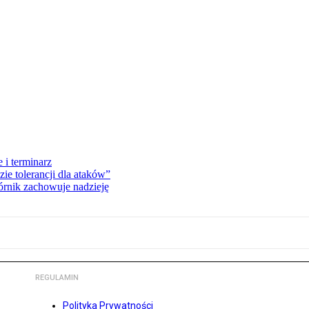
 i terminarz
zie tolerancji dla ataków”
órnik zachowuje nadzieję
REGULAMIN
Polityka Prywatności