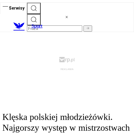
Serwisy
S
port
Klęska polskiej młodzieżówki.
Najgorszy występ w mistrzostwach