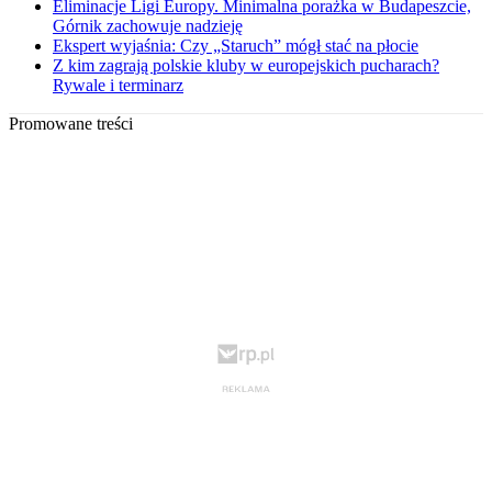
Eliminacje Ligi Europy. Minimalna porażka w Budapeszcie,
Górnik zachowuje nadzieję
Ekspert wyjaśnia: Czy „Staruch” mógł stać na płocie
Z kim zagrają polskie kluby w europejskich pucharach?
Rywale i terminarz
Promowane treści