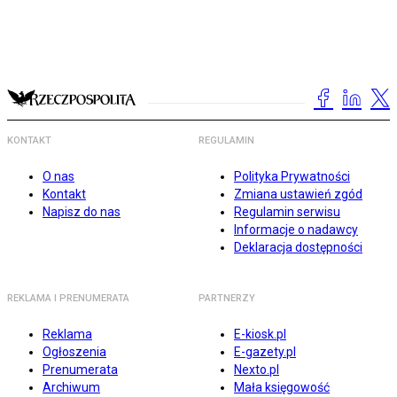
KONTAKT
REGULAMIN
O nas
Polityka Prywatności
Kontakt
Zmiana ustawień zgód
Napisz do nas
Regulamin serwisu
Informacje o nadawcy
Deklaracja dostępności
REKLAMA I PRENUMERATA
PARTNERZY
Reklama
E-kiosk.pl
Ogłoszenia
E-gazety.pl
Prenumerata
Nexto.pl
Archiwum
Mała księgowość