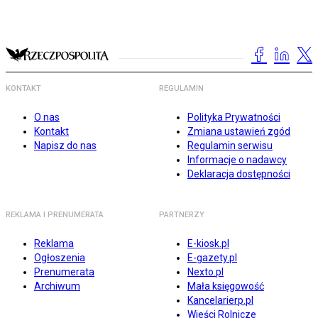
KONTAKT
REGULAMIN
O nas
Polityka Prywatności
Kontakt
Zmiana ustawień zgód
Napisz do nas
Regulamin serwisu
Informacje o nadawcy
Deklaracja dostępności
REKLAMA I PRENUMERATA
PARTNERZY
Reklama
E-kiosk.pl
Ogłoszenia
E-gazety.pl
Prenumerata
Nexto.pl
Archiwum
Mała księgowość
Kancelarierp.pl
Wieści Rolnicze