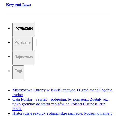
Krzysztof Rawa
Powiązane
Polecane
Najnowsze
Tagi
Mistrzostwa Europy w lekkiej atletyce. O grad medali będzie
trudno
Cała Polska – i świat – pobiegną, by pomagać. Zostały już
tylko godziny do startu zapisów na Poland Business Run
2026.
Historyczne rekordy i olimpijskie aspiracje. Podsumowanie 5.