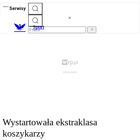
Serwisy
S
port
Wystartowała ekstraklasa
koszykarzy