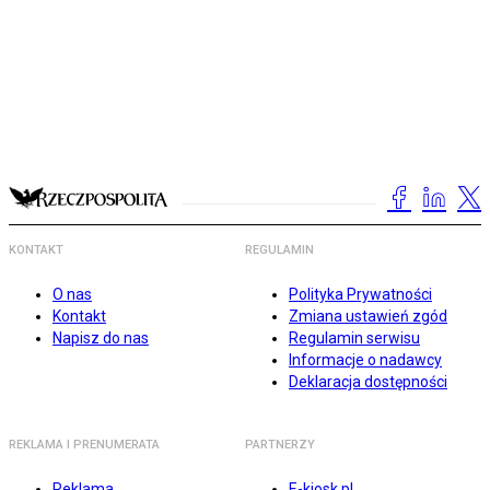
KONTAKT
REGULAMIN
O nas
Polityka Prywatności
Kontakt
Zmiana ustawień zgód
Napisz do nas
Regulamin serwisu
Informacje o nadawcy
Deklaracja dostępności
REKLAMA I PRENUMERATA
PARTNERZY
Reklama
E-kiosk.pl