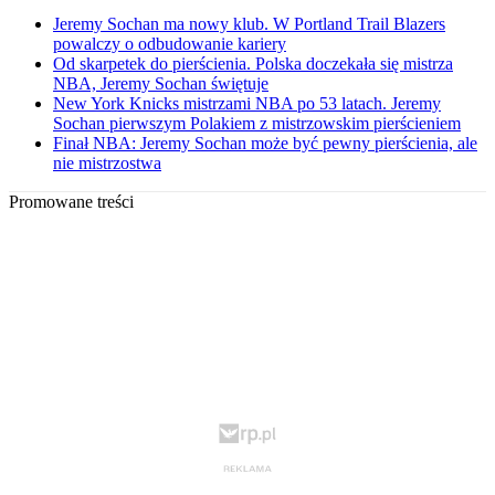
Jeremy Sochan ma nowy klub. W Portland Trail Blazers
powalczy o odbudowanie kariery
Od skarpetek do pierścienia. Polska doczekała się mistrza
NBA, Jeremy Sochan świętuje
New York Knicks mistrzami NBA po 53 latach. Jeremy
Sochan pierwszym Polakiem z mistrzowskim pierścieniem
Finał NBA: Jeremy Sochan może być pewny pierścienia, ale
nie mistrzostwa
Promowane treści