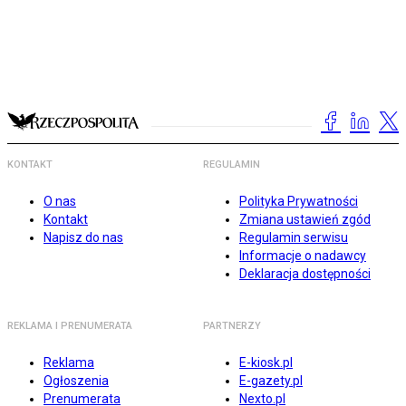
KONTAKT
REGULAMIN
O nas
Polityka Prywatności
Kontakt
Zmiana ustawień zgód
Napisz do nas
Regulamin serwisu
Informacje o nadawcy
Deklaracja dostępności
REKLAMA I PRENUMERATA
PARTNERZY
Reklama
E-kiosk.pl
Ogłoszenia
E-gazety.pl
Prenumerata
Nexto.pl