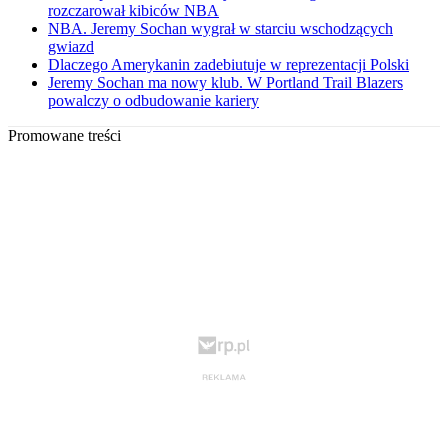
rozczarował kibiców NBA
NBA. Jeremy Sochan wygrał w starciu wschodzących
gwiazd
Dlaczego Amerykanin zadebiutuje w reprezentacji Polski
Jeremy Sochan ma nowy klub. W Portland Trail Blazers
powalczy o odbudowanie kariery
Promowane treści