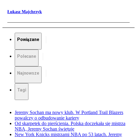
Łukasz Majchrzyk
Powiązane
Polecane
Najnowsze
Tagi
Jeremy Sochan ma nowy klub. W Portland Trail Blazers
powalczy o odbudowanie kariery
Od skarpetek do pierścienia. Polska doczekała się mistrza
NBA, Jeremy Sochan świętuje
New York Knicks mistrzami NBA po 53 latach. Jeremy