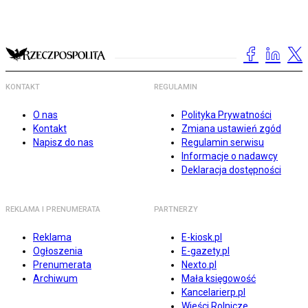
KONTAKT
REGULAMIN
O nas
Polityka Prywatności
Kontakt
Zmiana ustawień zgód
Napisz do nas
Regulamin serwisu
Informacje o nadawcy
Deklaracja dostępności
REKLAMA I PRENUMERATA
PARTNERZY
Reklama
E-kiosk.pl
Ogłoszenia
E-gazety.pl
Prenumerata
Nexto.pl
Archiwum
Mała księgowość
Kancelarierp.pl
Wieści Rolnicze