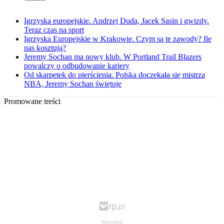
Igrzyska europejskie. Andrzej Duda, Jacek Sasin i gwizdy.
Teraz czas na sport
Igrzyska Europejskie w Krakowie. Czym są te zawody? Ile
nas kosztują?
Jeremy Sochan ma nowy klub. W Portland Trail Blazers
powalczy o odbudowanie kariery
Od skarpetek do pierścienia. Polska doczekała się mistrza
NBA, Jeremy Sochan świętuje
Promowane treści