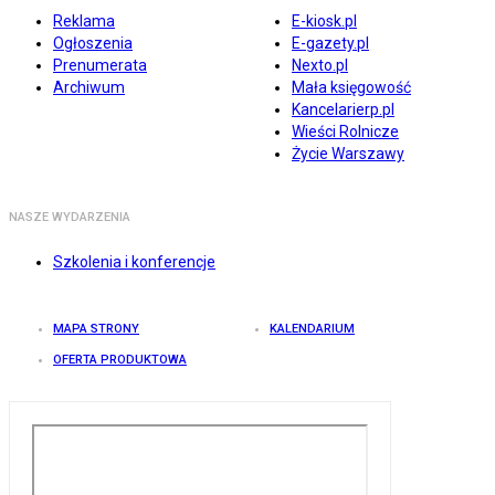
Reklama
E-kiosk.pl
Ogłoszenia
E-gazety.pl
Prenumerata
Nexto.pl
Archiwum
Mała księgowość
Kancelarierp.pl
Wieści Rolnicze
Życie Warszawy
NASZE WYDARZENIA
Szkolenia i konferencje
MAPA STRONY
KALENDARIUM
OFERTA PRODUKTOWA