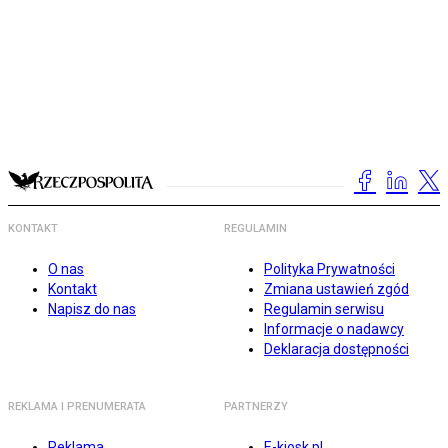
KONTAKT
REGULAMIN
O nas
Polityka Prywatności
Kontakt
Zmiana ustawień zgód
Napisz do nas
Regulamin serwisu
Informacje o nadawcy
Deklaracja dostępności
REKLAMA I PRENUMERATA
PARTNERZY
Reklama
E-kiosk.pl