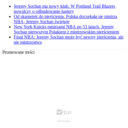
Jeremy Sochan ma nowy klub. W Portland Trail Blazers
powalczy o odbudowanie kariery
Od skarpetek do pierścienia. Polska doczekała się mistrza
NBA, Jeremy Sochan świętuje
New York Knicks mistrzami NBA po 53 latach. Jeremy
Sochan pierwszym Polakiem z mistrzowskim pierścieniem
Finał NBA: Jeremy Sochan może być pewny pierścienia, ale
nie mistrzostwa
Promowane treści