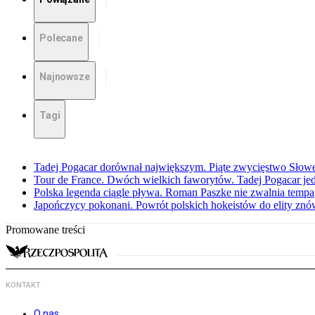
Polecane
Najnowsze
Tagi
Tadej Pogacar dorównał największym. Piąte zwycięstwo Słow
Tour de France. Dwóch wielkich faworytów. Tadej Pogacar jedz
Polska legenda ciągle pływa. Roman Paszke nie zwalnia tempa
Japończycy pokonani. Powrót polskich hokeistów do elity znów 
Promowane treści
KONTAKT
O nas