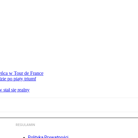
eńca w Tour de France
ie po piąty triumf
stał się realny
REGULAMIN
Polityka Prywatności