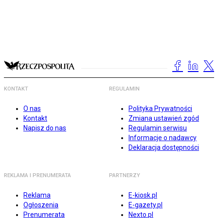
KONTAKT
REGULAMIN
O nas
Polityka Prywatności
Kontakt
Zmiana ustawień zgód
Napisz do nas
Regulamin serwisu
Informacje o nadawcy
Deklaracja dostępności
REKLAMA I PRENUMERATA
PARTNERZY
Reklama
E-kiosk.pl
Ogłoszenia
E-gazety.pl
Prenumerata
Nexto.pl