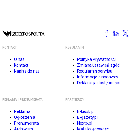
KONTAKT
REGULAMIN
O nas
Polityka Prywatności
Kontakt
Zmiana ustawień zgód
Napisz do nas
Regulamin serwisu
Informacje o nadawcy
Deklaracja dostępności
REKLAMA I PRENUMERATA
PARTNERZY
Reklama
E-kiosk.pl
Ogłoszenia
E-gazety.pl
Prenumerata
Nexto.pl
Archiwum
Mała księgowość