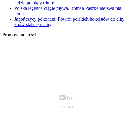
jedzie po piąty triumf
Polska legenda ciągle pływa. Roman Paszke nie zwalnia
tempa
Japończycy pokonani. Powrót polskich hokeistów do elity
znów stał się realny
Promowane treści