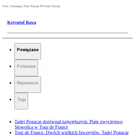
Foto: Fotorzepa, Piotr Nowak PN Piotr Nowak
Krzysztof Rawa
Powiązane
Polecane
Najnowsze
Tagi
Tadej Pogacar dorównał największym. Piąte zwycięstwo
Słoweńca w Tour de France
Tour de France. Dwóch wielkich faworytów. Tadej Pogacar