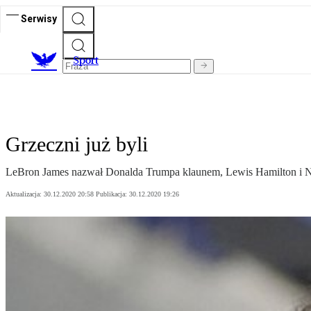
Serwisy
S
port
Grzeczni już byli
LeBron James nazwał Donalda Trumpa klaunem, Lewis Hamilton i Naom
Aktualizacja:
30.12.2020 20:58
Publikacja:
30.12.2020 19:26