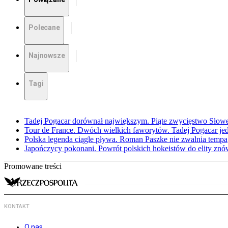
Polecane
Najnowsze
Tagi
Tadej Pogacar dorównał największym. Piąte zwycięstwo Słow
Tour de France. Dwóch wielkich faworytów. Tadej Pogacar jedz
Polska legenda ciągle pływa. Roman Paszke nie zwalnia tempa
Japończycy pokonani. Powrót polskich hokeistów do elity znów 
Promowane treści
KONTAKT
O nas