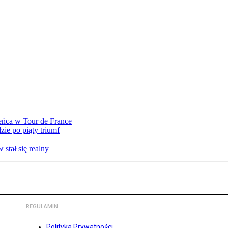
eńca w Tour de France
ie po piąty triumf
stał się realny
REGULAMIN
Polityka Prywatności