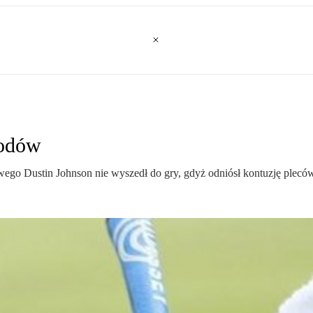
hodów
wego Dustin Johnson nie wyszedł do gry, gdyż odniósł kontuzję plecó