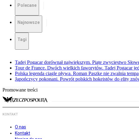
Polecane
Najnowsze
Tagi
Tadej Pogacar dorównał największym. Piąte zwycięstwo Słow
Tour de France. Dwóch wielkich faworytów. Tadej Pogacar jedz
Polska legenda ciągle pływa. Roman Paszke nie zwalnia tempa
Japończycy pokonani. Powrót polskich hokeistów do elity znów 
Promowane treści
KONTAKT
O nas
Kontakt