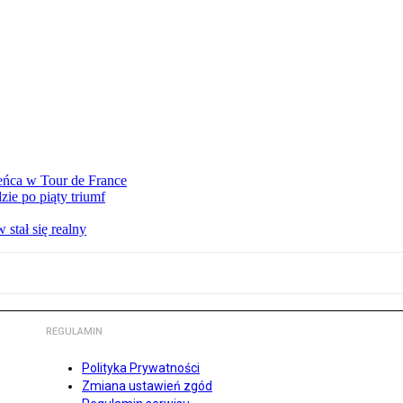
eńca w Tour de France
ie po piąty triumf
stał się realny
REGULAMIN
Polityka Prywatności
Zmiana ustawień zgód