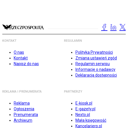
KONTAKT
REGULAMIN
O nas
Polityka Prywatności
Kontakt
Zmiana ustawień zgód
Napisz do nas
Regulamin serwisu
Informacje o nadawcy
Deklaracja dostępności
REKLAMA I PRENUMERATA
PARTNERZY
Reklama
E-kiosk.pl
Ogłoszenia
E-gazety.pl
Prenumerata
Nexto.pl
Archiwum
Mała księgowość
Kancelarierp.pl