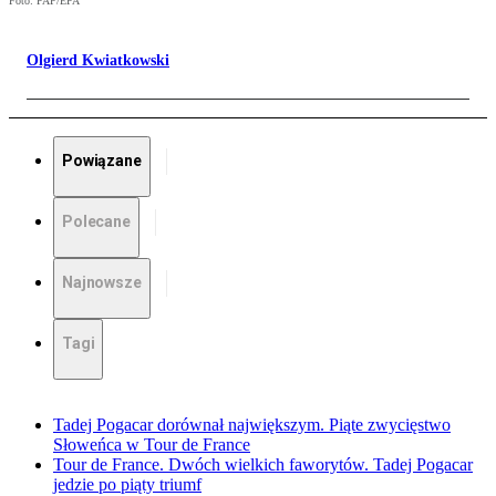
Foto: PAP/EPA
Olgierd Kwiatkowski
Powiązane
Polecane
Najnowsze
Tagi
Tadej Pogacar dorównał największym. Piąte zwycięstwo
Słoweńca w Tour de France
Tour de France. Dwóch wielkich faworytów. Tadej Pogacar
jedzie po piąty triumf