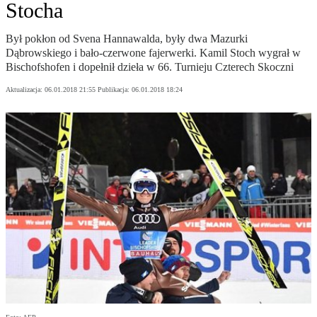
Stocha
Był pokłon od Svena Hannawalda, były dwa Mazurki
Dąbrowskiego i bało-czerwone fajerwerki. Kamil Stoch wygrał w
Bischofshofen i dopełnił dzieła w 66. Turnieju Czterech Skoczni
Aktualizacja:
06.01.2018 21:55
Publikacja:
06.01.2018 18:24