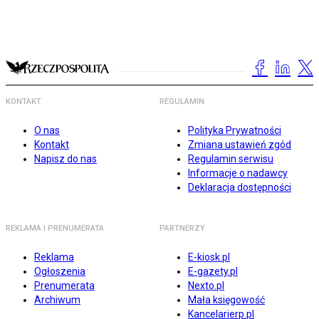
KONTAKT
REGULAMIN
O nas
Polityka Prywatności
Kontakt
Zmiana ustawień zgód
Napisz do nas
Regulamin serwisu
Informacje o nadawcy
Deklaracja dostępności
REKLAMA I PRENUMERATA
PARTNERZY
Reklama
E-kiosk.pl
Ogłoszenia
E-gazety.pl
Prenumerata
Nexto.pl
Archiwum
Mała księgowość
Kancelarierp.pl