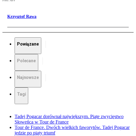
Foto: AFP
Krzysztof Rawa
Powiązane
Polecane
Najnowsze
Tagi
Tadej Pogacar dorównał największym. Piąte zwycięstwo
Słoweńca w Tour de France
Tour de France. Dwóch wielkich faworytów. Tadej Pogacar
jedzie po piąty triumf